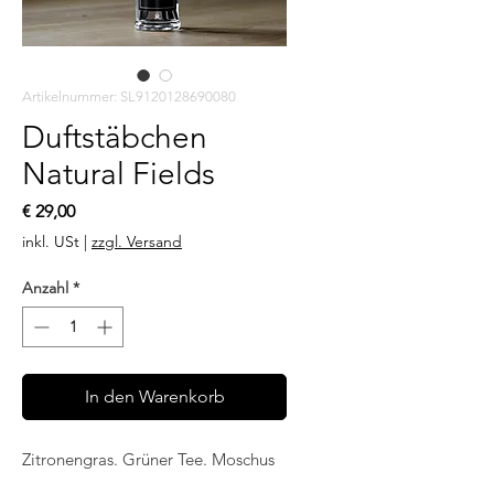
Artikelnummer: SL9120128690080
Duftstäbchen
Natural Fields
Preis
€ 29,00
inkl. USt
|
zzgl. Versand
Anzahl
*
In den Warenkorb
Zitronengras. Grüner Tee. Moschus