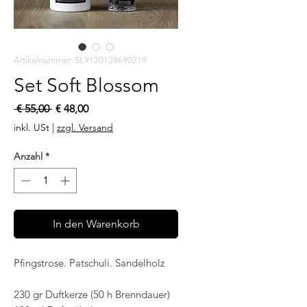
Artikelnummer: SL9120128690219
Set Soft Blossom
Standardpreis
Sale-
 € 55,00 
€ 48,00
Preis
inkl. USt
|
zzgl. Versand
Anzahl
*
In den Warenkorb
Pfingstrose. Patschuli. Sandelholz
230 gr Duftkerze (50 h Brenndauer)